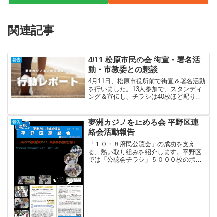
関連記事
4/11 松原市民の会 街宣・署名活
報告
動・市教委との懇談
4月11日、松原市役所前で街宣＆署名活動
を行いました。13人参加で、スタンディ
ング＆宣伝し、チラシは40枚ほど配りま
した。そのあと、市教委と20分ほど懇
談、万博担当の方が対応され、万博推進
の立場で話されましたただ、松原市とし
夢洲カジノを止める会 平野区連
報告
て交通費補助もあ...
絡会活動報告
「１０・８府民公聴会」の成功を支え
る、熱い取り組みを紹介します。平野区
では「公聴会チラシ」５０００枚のポス
ティングもされました。カジノを止める
平野区連絡会通信（2023.９）ダウンロー
ド