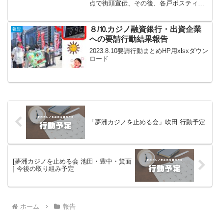
点で街頭宣伝、その後、各戸ポスティン
グを行いました。3月15日の街頭宣伝は雨
予報のために中止のメールを回しました
が、市民連合の人達を含め8名の方が現地
８/⒑カジノ融資銀行・出資企業
報告
に集まって...
への要請行動結果報告
2023.8.10要請行動まとめHP用xlsxダウン
ロード
「夢洲カジノを止める会」吹田 行動予定
[夢洲カジノを止める会 池田・豊中・箕面
] 今後の取り組み予定
ホーム
報告