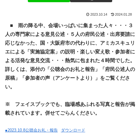
2023.10.14
2024.01.28
■
雨の降る中、会場いっぱいに集まった人々・・・３
人の専門家による意見公述・５人の府民公述・出席要請に
応じなかった、国・大阪府市の代わりに、アミカスキュリ
エによる「実施協定案」の説明・楽しい変え歌・参加者に
よる活発な意見交流・・・熱気に包まれた４時間でした。
詳しくは、添付の「公聴会のお礼と報告」「府民公述人の
原稿」「参加者の声（アンケートより）」をご覧くださ
い。
※ フェイスブックでも、臨場感あふれる写真と報告が掲
載されています。併せてごらんください。
●2023.10.8公聴会お礼・報告
ダウンロード