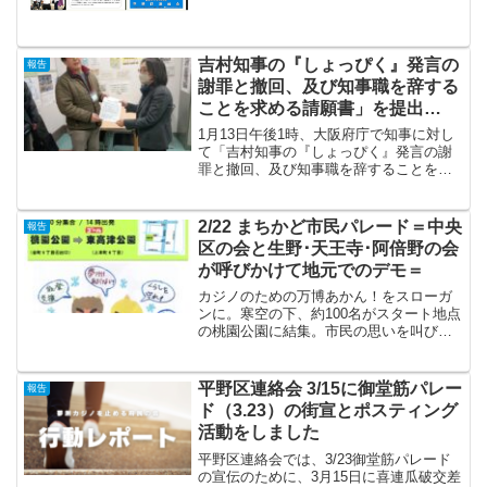
吉村知事の『しょっぴく』発言の
報告
謝罪と撤回、及び知事職を辞する
ことを求める請願書」を提出
（1/13）と教育庁からの回答
1月13日午後1時、大阪府庁で知事に対し
（1/21）
て「吉村知事の『しょっぴく』発言の謝
罪と撤回、及び知事職を辞することを求
める請願書」を提出しました。参加は山
川事務局長と私を含め６名でした。対応
は広報広聴課の職員２人。山川事務局長
2/22 まちかど市民パレード＝中央
報告
が請願の趣旨を説明、...
区の会と生野･天王寺･阿倍野の会
が呼びかけて地元でのデモ＝
カジノのための万博あかん！をスローガ
ンに。寒空の下、約100名がスタート地点
の桃園公園に結集。市民の思いを叫び、
沿道の方々に「カジノのための万博はあ
かん！」「万博やめて被災地支援を！」
「カジノで大阪､壊さんといて！」「夢洲
平野区連絡会 3/15に御堂筋パレー
報告
あぶない。子どもら...
ド（3.23）の街宣とポスティング
活動をしました
平野区連絡会では、3/23御堂筋パレード
の宣伝のために、3月15日に喜連瓜破交差