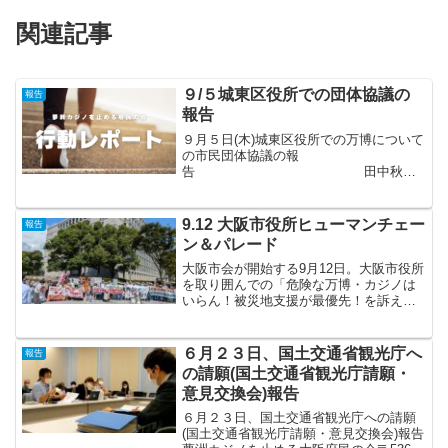
関連記事
９/５城東区役所での団体協議の
報告
報告
９月５日(木)城東区役所での万博について
の市民団体協議の報
告 田中秋子
横山大阪市長ならびに吉村城東区長宛に
「平和と民主主義をともにつくる会・大
阪」と「夢洲カジノを止める大阪府民の
9.12 大阪市役所ヒューマンチェー
報告
会・城東」が5月に共同提出していた
ン＆パレード
「質...
大阪市会が開始する9月12日。大阪市役所
を取り囲んでの「危険な万博・カジノは
いらん！被災地支援が最優先！を訴える
行動を行いました。酷暑の中、約200名が
参加。ヒューマンチェーンは残念ながら
完成しませんでしたが、道行く人や市役
６月２３日、国土交通省観光庁へ
報告
所・議会に大きな...
の請願(国土交通省観光庁請願・
意見交換会)報告
６月２３日、国土交通省観光庁への請願
(国土交通省観光庁請願・意見交換会)報告