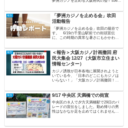
夢洲カジノを止める大阪府民の会〒536-
0008 大阪市城東区関目６丁目４番２号カ
サビアンカ関目１０３電話 090-8536－
3170(山川)アドレス stop-c...
「夢洲カジノを止める会」吹田
報告
活動報告
「夢洲カジノを止める会」吹田の籠谷で
す。 6/19の千里山駅前での街頭宣伝
に、この時期の異常な暑さにもかかわら
ず9名の方に参加いただきました。ありが
とうございました。「大阪にカジノはい
らない」のチラシ（下に添付）配布の受
＜報告＞大阪カジノ計画撤回 府
報告
け取りはよく、「署名...
民大集会 12/27（大阪市立住まい
情報センター）
カジノ誘致が日本各地に展開されようと
いている今、「日本のどこにもカジノは
いらない！」「大阪カジノ計画撤回！」
のスローガンを掲げて大阪府民に集会を
呼びかけた。会場のホールには163名の参
加者が詰めかけ、大阪のカジノ計画を撤
9/17 中央区 天満橋での街宣
報告
回させるための議論を...
中央区の８人で夕方天満橋駅で29日のパ
レードの宣伝をしました。勤め帰りの男
性はなかなか足を止めてはくれません
が、女性の方は結構シール投票に足を止
めてくれました。シールを貼りながら
「万博より被災地にお金を使うべき」と