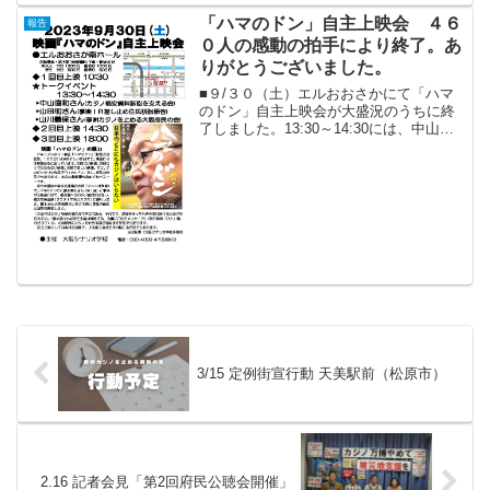
らない方がほとんどで夢洲がごみの島で
ある事、「これか...
「ハマのドン」自主上映会 ４６
報告
０人の感動の拍手により終了。あ
りがとうございました。
■９/３０（土）エルおおさかにて「ハマ
のドン」自主上映会が大盛況のうちに終
了しました。13:30～14:30には、中山直
和さん（カジノ格安賃料訴訟を支える
会）、山田明さん（夢洲IR差し止め住民
訴訟原告）山川義康さん（夢洲カジノを
止める大阪府...
3/15 定例街宣行動 天美駅前（松原市）
2.16 記者会見「第2回府民公聴会開催」