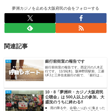
夢洲カジノを止める大阪府民の会をフォローする
関連記事
銀行前街宣の報告です
報告
銀行前街宣の報告です。西淀川の八木正
行です。 11/16(木)、阪神野田駅前、三菱
UFJと三井住友銀行の前で、「銀行はカ
ジノ事業にお金を貸すな」と街宣行動を
しました。 参加者は福島、西淀川両区
で4人。替歌を拡声器で流したり、マイク
🎤アピー...
10・8「夢洲IR・カジノ大阪府民
報告
公聴会」は 500人以上の参加。大
盛況のうちに終わる‼
■ 雨の降る中、会場いっぱいに集まった