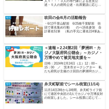
人々・・・３人の専門家による意見公
述・５人の府民公述・出席要請に応じな
かった、国・大阪府市の代わりに、アミ
カスキュリエによる「実施協定案」の説
明・楽しい変え歌・参加者による活発な
吹田の会/6月の活動報告
報告
意見交流・・・熱気に包ま...
・6/13千里山駅前 6/25南千里駅前 街
頭で署名集め行動 のべ16名参加 合
計署名51筆 （私の手元に署名224筆あり
ます）・5/25~6/8 市内１１小学校運動
会と授業参観でのチラシ配布 のべ23名
が参加・6/11~ 市議会傍聴 益...
＜速報＞2.24第2回「夢洲IR・カ
報告
ジノ大阪府民公聴会」～カジノ・
万博やめて被災地支援を～
日時：2024年2月24日（土）12：00～
15：00 ／ 茨木市オークシアター 私
たち府民が主催の２回目の夢洲IRカジノ
公聴会。嬉しいことに、府北部茨木市の
350人入るオークシアターが満杯になりま
した。◆まずフリージャーナリスト西谷
弁天町駅前でシール街宣(11/14)
報告
文和さ...
11月14日2時から1時間、弁天町ライフ前
にて港区中央区の3人でカジノや万博反対
の街宣しました。シール投票に応じてく
ださった方は１１名でした。万博に行き
たい方もいましたが、爆発の事はよく知