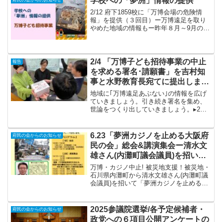
学校への「夢洲」情報の提供
府民の会からのお知らせ
よび解決に向け...
2/12 府下1859校に「万博会場の危険情
報」を提供（３回目）ー万博遠足を取り
やめた地域の情報もー昨年８月～9月の
小･中･支援学校への情報提供、10月の高
校・専門学校・インターナショナル校へ
の情報提供に続き、3回目の文書による情
報提供活動...
2/4 「万博子ども招待事業の中止
報告
を求める署名･請願書」を吉村知
事と水野教育長宛てに提出しまし
た
地域に｢万博遠足あぶない｣の情報を広げ
ていきましょう。引き続き署名を集め、
世論をつくり出していきましょう。▸2月4
日(火)13:30～13:43頃 大阪府庁舎別館・
大阪府教育庁会議室▸｢府民の会｣参加 5
人▸対応 教育総務企画課・2名 ...
6.23「夢洲カジノを止める大阪府
府民の会からのお知らせ
民の会」総会&講演集会ー清水文
雄さん(内灘町議会議員)を招いて
ー
万博・カジノ中止! 被災地支援！被災地・
石川県内灘町から清水文雄さん(内灘町議
会議員)を招いて「夢洲カジノを止める大
阪府民の会」総会&講演集会を開催しま
す。● ６月２３日(日)１３:００開場 １
３：３０～１６：３０● 大阪市港区民ホ
2025参議院選挙/各予定候補者・
府民の会からのお知らせ
ール(４...
政党への６項目公開アンケートの