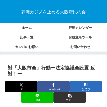
夢洲カジノを止める大阪府民の会
ホーム
行動カレンダー
記事一覧
お役立ちツール
カンパのお願い
お問い合わせ
対「大阪市会」行動ー法定協議会設置 反
対！ー
X
Facebook
はてブ
LINE
コピー