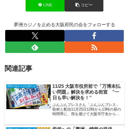
LINE
コピー
夢洲カジノを止める大阪府民の会をフォローする
関連記事
11/25 大阪市役所前で「万博未払
府民の会からのお知らせ
い問題」解決を求める街宣 ”一
日も早い解決を！”
ぶんぶんプレスさん「ぶんぶんプレス」
取材と配信11月25日12時から13時の昼の
時間帯に、雨を避けて大阪市庁舎から北
側の阪神高速道路下で、「万博未払い問
題」解決を求める街宣を20名の参加者で
行った。万博工事費未払いの早期解決お