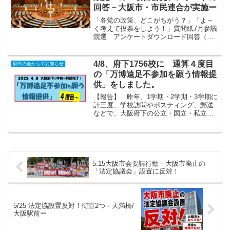
回答－大阪市・市民連合が実施ー
「各党の政策、どこがちがう？」「よ～
く考えて投票をしよう！」質問紙7月参議
院選 アンケートダウンロード回答（実
施者からの送信順） れいわ新選組：か
ばた健吾さんれいわ、アンケート回答
（れいわ新選組・かばた健吾）ダウンロ
4/8、府下1756校に 通算４度目
府民の会からのお知らせ
ード日本共産党大阪府委員...
の「万博遠足不参加を願う情報提
供」をしました。
【報告】 昨年、1学期・2学期・3学期に
計三度、学校訪問やポスティング、郵送
などで、大阪府下の公立・国立・私立
の、小・中・高・支援学校・専門学校等
に、夢洲の危険性について情報提供して
きました。今回は、新年度となり、いよ
いよ具体的に遠足等の実...
5.15大阪市会要請行動－大阪市廃止の
「法定協議会」設置に反対！
5/25 法定協設置反対！街宣2つ－天満橋/
大阪駅前ー