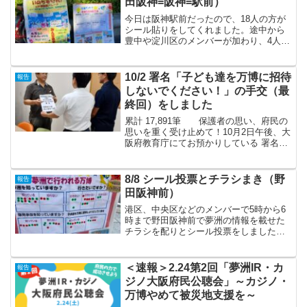
田阪神=阪神=駅前）
今日は阪神駅前だったので、18人の方が
シール貼りをしてくれました。途中から
豊中や淀川区のメンバーが加わり、4人で
しました。若い方が「維新に対してもっ
と若い人が頑張らねば」とか熱を込めて
話してくれました。嬉しいですね。高齢
10/2 署名「子ども達を万博に招待
報告
者の方はよく知ってい...
しないでください！」の手交（最
終回）をしました
累計 17,891筆 保護者の思い、府民の
思いを重く受け止めて！10月2日午後、大
阪府教育庁にてお預かりしている 署名
「子ども達を万博に招待しないでくださ
い！」の手交（最終回）をしました。提
出先は吉村大阪府知事と水野大阪府教育
8/8 シール投票とチラシまき（野
報告
長です。対応...
田阪神前）
港区、中央区などのメンバーで5時から6
時まで野田阪神前で夢洲の情報を載せた
チラシを配りとシール投票をしました。
足早に帰る人や自転車が過ぎ去り、諦め
ていましたが、14人の方と話ができまし
た。府民の会のチラシや（介護保険のチ
＜速報＞2.24第2回「夢洲IR・カ
報告
ラシの裏に載っている...
ジノ大阪府民公聴会」～カジノ・
万博やめて被災地支援を～