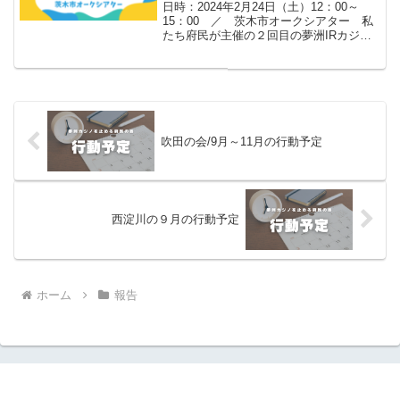
日時：2024年2月24日（土）12：00～
15：00 ／ 茨木市オークシアター 私
たち府民が主催の２回目の夢洲IRカジノ
公聴会。嬉しいことに、府北部茨木市の
350人入るオークシアターが満杯になりま
した。◆まずフリージャーナリスト西谷
文和さ...
吹田の会/9月～11月の行動予定
西淀川の９月の行動予定
ホーム
報告