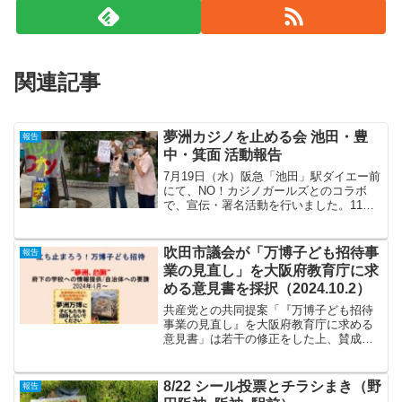
関連記事
夢洲カジノを止める会 池田・豊
報告
中・箕面 活動報告
7月19日（水）阪急「池田」駅ダイエー前
にて、NO！カジノガールズとのコラボ
で、宣伝・署名活動を行いました。11名
の参加。池田駅前では久々の宣伝行動。
７月に入り、同じく夢洲で行われる予定
の大阪・関西万博、IR/カジノに関する
吹田市議会が「万博子ども招待事
報告
TV/新聞報道が...
業の見直し」を大阪府教育庁に求
める意見書を採択（2024.10.2）
共産党との共同提案「『万博子ども招待
事業の見直し』を大阪府教育庁に求める
意見書」は若干の修正をした上、賛成
25、反対8で採択された。採決時に反対し
たのは公明党（5名）、吹田党（3名）で
あった。「大阪維新の会」の議員10名も
8/22 シール投票とチラシまき（野
報告
賛成した。これまで...