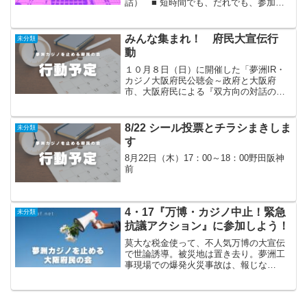
詰） ■ 短時間でも、だれでも、参加で
きます！
みんな集まれ！ 府民大宣伝行
未分類
動
１０月８日（日）に開催した「夢洲IR・
カジノ大阪府民公聴会～政府と大阪府
市、大阪府民による『双方向の対話の
場』～」は多くの皆様にご協力いただ
き、５００人を超える参加で無事に終え
ることができました。 それを踏まえて、
8/22 シール投票とチラシまきしま
未分類
夢洲万博・カジノについてさ...
す
8月22日（木）17：00～18：00野田阪神
前
4・17『万博・カジノ中止！緊急
未分類
抗議アクション』に参加しよう！
莫大な税金使って、不人気万博の大宣伝
で世論誘導。被災地は置き去り。夢洲工
事現場での爆発火災事故は、報じな
い！ → こんな危険な夢洲万博に、安
全確認もしないまま子どもを動員？！万
博協会も大阪府市も、まったくの無責