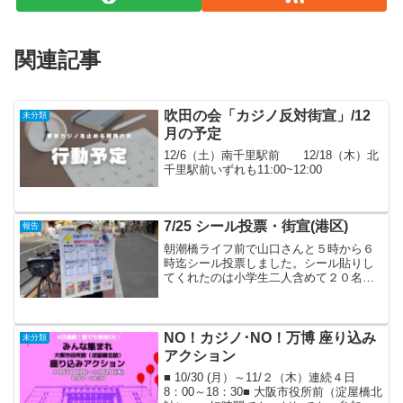
関連記事
吹田の会「カジノ反対街宣」/12
未分類
月の予定
12/6（土）南千里駅前 12/18（木）北
千里駅前いずれも11:00~12:00
7/25 シール投票・街宣(港区)
報告
朝潮橋ライフ前で山口さんと５時から６
時迄シール投票しました。シール貼りし
てくれたのは小学生二人含めて２０名、
チラシは２５枚くらい配れました。爆発
の事は知っている人の方が多いですが場
所とか内容にはあまり知らない。知って
いても行きたい方もいます...
NO！カジノ･NO！万博 座り込み
未分類
アクション
■ 10/30 (月）～11/２（木）連続４日
8：00～18：30■ 大阪市役所前（淀屋橋北