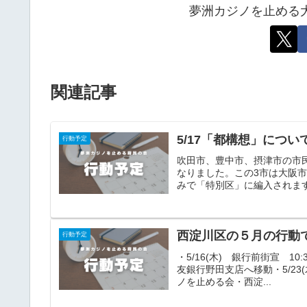
夢洲カジノを止める
関連記事
5/17「都構想」につ
行動予定
吹田市、豊中市、摂津市の市
なりました。この3市は大阪
みで「特別区」に編入されます
西淀川区の５月の行動
行動予定
・5/16(木) 銀行前街宣 10
友銀行野田支店へ移動・5/23(
ノを止める会・西淀...