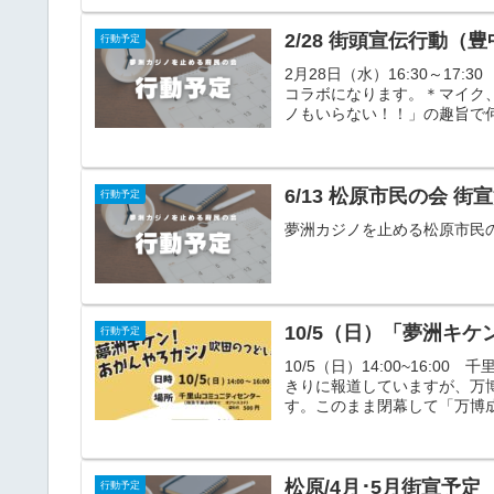
2/28 街頭宣伝行動（
行動予定
2月28日（水）16:30～17:
コラボになります。＊マイク
ノもいらない！！」の趣旨で何
6/13 松原市民の会 街
行動予定
夢洲カジノを止める松原市民の会
10/5（日）「夢洲キ
行動予定
10/5（日）14:00~16
きりに報道していますが、万
す。このまま閉幕して「万博成
松原/4月･5月街宣予定
行動予定