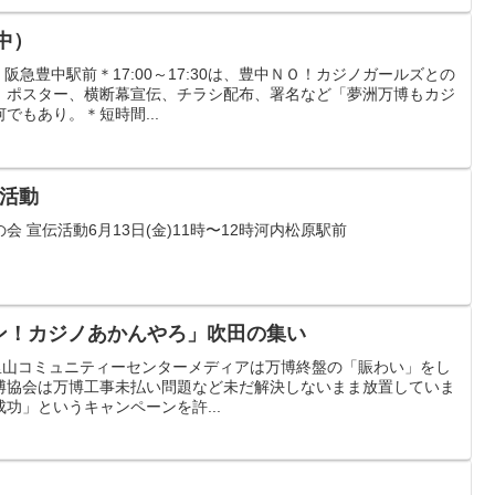
豊中）
30 阪急豊中駅前＊17:00～17:30は、豊中ＮＯ！カジノガールズとの
、ポスター、横断幕宣伝、チラシ配布、署名など「夢洲万博もカジ
でもあり。＊短時間...
宣活動
 宣伝活動6月13日(金)11時〜12時河内松原駅前
ケン！カジノあかんやろ」吹田の集い
:00 千里山コミュニティーセンターメディアは万博終盤の「賑わい」をし
博協会は万博工事未払い問題など未だ解決しないまま放置していま
功」というキャンペーンを許...