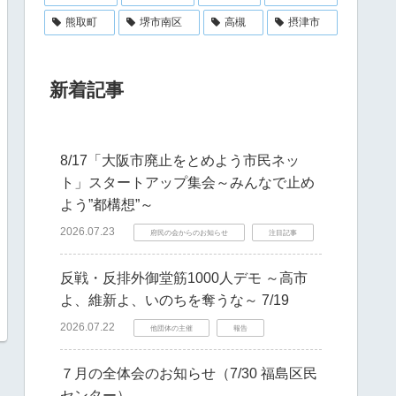
熊取町
堺市南区
高槻
摂津市
新着記事
8/17「大阪市廃止をとめよう市民ネッ
ト」スタートアップ集会～みんなで止め
よう”都構想”～
2026.07.23
府民の会からのお知らせ
注目記事
反戦・反排外御堂筋1000人デモ ～高市
よ、維新よ、いのちを奪うな～ 7/19
2026.07.22
他団体の主催
報告
７月の全体会のお知らせ（7/30 福島区民
センター）