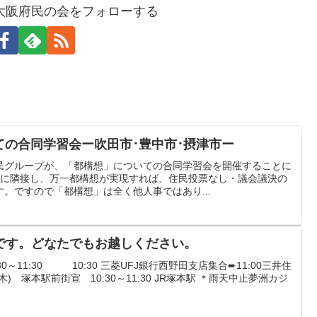
大阪府民の会をフォローする
いての合同学習会ー吹田市･豊中市･摂津市ー
民グループが、「都構想」についての合同学習会を開催することに
市に隣接し、万一都構想が実現すれば、住民投票なし・議会議決の
。ですので「都構想」は全く他人事ではあり...
です。どなたでもお越しください。
:30～11:30 10:30 三菱UFJ銀行西野田支店集合➨11:00三井住
木) 塚本駅前街宣 10:30～11:30 JR塚本駅 ＊雨天中止夢洲カジ