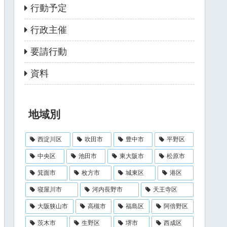
行動予定
行政主催
要請行動
資料
地域別
西淀川区
吹田市
豊中市
平野区
中央区
池田市
東大阪市
松原市
箕面市
枚方市
城東区
港区
寝屋川市
河内長野市
天王寺区
大阪狭山市
高槻市
福島区
阿倍野区
茨木市
生野区
堺市
西成区