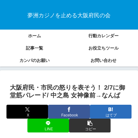
夢洲カジノを止める大阪府民の会
ホーム
行動カレンダー
記事一覧
お役立ちツール
カンパのお願い
お問い合わせ
大阪府民・市民の怒りを表そう！ 2/7に御
堂筋パレード/ 中之島 女神像前→なんば
X
Facebook
はてブ
LINE
コピー