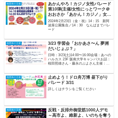
あかんやろ！カジノ女性パレード
他団体の主催
第10弾(主催/女性にっとワーク＠
おおさか「あかん！カジノ」女性
アピール）
2024年2月23日（金・祝）14：15 新阿
波座公園集合／14：30 なんばまでパレ
ード
3/23 学習会「おかあさ〜ん 夢洲
他団体の主催
だいじょぶ？」
日時：3/23(土)14:00〜16:00会場：あべの
ハルカス 23F 阪南大学キャンパスお話：
桜田照雄さん・藤永のぶよさん主催：カ
ジノ問題を考える大阪ネットワーク
止めよう！ドロ舟万博 昼下がり
他団体の主催
パレード 3/31
詳しくはチラシをご覧ください
反戦・反排外御堂筋1000人デモ
他団体の主催
～高市よ、維新よ、いのちを奪う