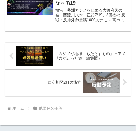
な～ 7/19
報告 夢洲カジノを止める大阪府民の
会・西淀川八木 正行7/19、3回めの 反
戦・反排外御堂筋1000人デモ ～高市よ、
維新よ、いのちを奪うな～をおこないま
した。（私は同デモ実行委員） 府民の
会からも多く（10人ぐらい？）の方が参
加。お手伝い...
「カジノが地域にもたらすもの」＝アメ
リカが辿った道（編集版）
西淀川区2月の街宣
ホーム
他団体の主催