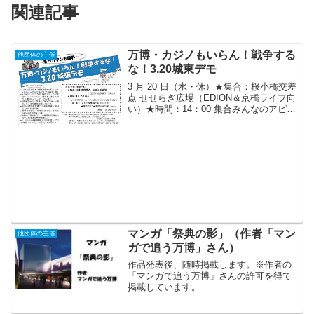
関連記事
万博・カジノもいらん！戦争する
他団体の主催
な！3.20城東デモ
3 月 20 日（水・休）★集合：桜小橋交差
点 せせらぎ広場（EDION＆京橋ライフ向
い）★時間：14：00 集合みんなのアピー
ルタイム（黙ってられへん（怒）をぜ
ひ！）14：30～ デモ出発➡蒲生４（左折
して北上）➡関目ライフ➡関目中央公園...
マンガ「祭典の影」（作者「マン
他団体の主催
ガで追う万博」さん）
作品発表後、随時掲載します。※作者の
「マンガで追う万博」さんの許可を得て
掲載しています。