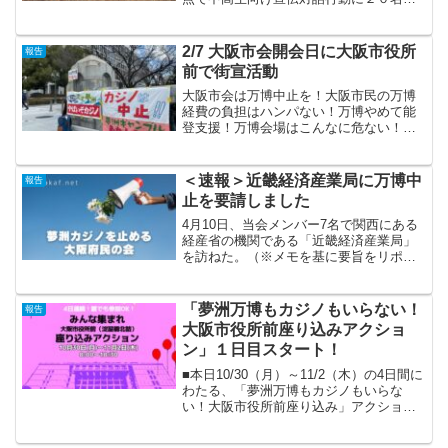
方の参加。中学生、高校生の帰宅時、沢
山シールを貼ってくれました‼️ 行動への
参加人数が多いと歩行者と話ができて、
2/7 大阪市会開会日に大阪市役所
報告
よかったです。●...
前で街宣活動
大阪市会は万博中止を！大阪市民の万博
経費の負担はハンパない！万博やめて能
登支援！万博会場はこんなに危ない！万
博子ども招待は中止を！万博遠足考えな
おそう！3.23パレードにみんな集まれ！2
月7日(金)12:00～13:00 大阪市役所前街
＜速報＞近畿経済産業局に万博中
報告
宣行...
止を要請しました
4月10日、当会メンバー7名で関西にある
経産省の機関である「近畿経済産業局」
を訪ねた。（※メモを基に要旨をリポー
トするので、発言をそのまま採録したも
のではありません）担当者2人が対応され
た。「万博事業についての検討、方針決
「夢洲万博もカジノもいらない！
報告
定は本省が担い、近...
大阪市役所前座り込みアクショ
ン」１日目スタート！
■本日10/30（月）～11/2（木）の4日間に
わたる、「夢洲万博もカジノもいらな
い！大阪市役所前座り込み」アクション
がスタートしました。午前8時から午後6
時半までの10時間、大阪市役所前（淀屋