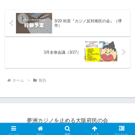
橋北詰）で連日座り込みます。 初日の今
日は、７...
3/20 街宣『カジノ反対南区の会』（堺
市）
3月全体会議（3/27）
ホーム
報告
夢洲カジノを止める大阪府民の会
© 2023 夢洲カジノを止める大阪府民の会.
メニュー
ホーム
検索
トップ
サイドバー