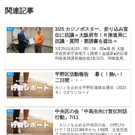
関連記事
3/25 カジノポスター、折り込み宣
報告
伝に抗議＝大阪府市ＩＲ推進局に
抗議・質問・要請書を提出＝
3月25日(水)15：00～16：00●場 所 大阪
市役所本庁舎地下１階第１会議室●対応者
IR推進局課長補佐他1名3/25、IR推進局に
対してカジノの宣伝に税金を使うな！誇
大広告で射幸心をあおるな！、抗議・質
問・要請書を提出しました。 ２...
平野区活動報告 暑く！熱い！
報告
二日間・・・
カジノを止める平野区連絡会通信（2023.
８）-1ダウンロード
中央区の会「中高生向け宣伝対話
報告
行動」7/11
「カジノを止める中央区の会」の呼びか
けで７月11日3時半から１時間、玉造交差
点で中高生向け宣伝対話行動に２０名の