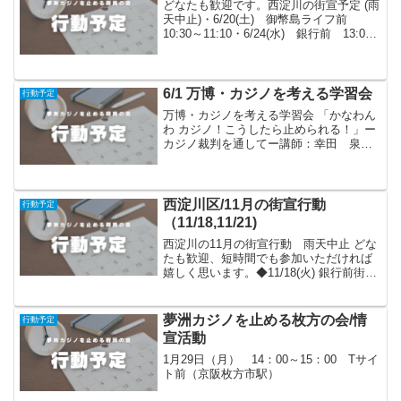
どなたも歓迎です。西淀川の街宣予定 (雨
天中止)・6/20(土) 御幣島ライフ前
10:30～11:10・6/24(水) 銀行前 13:00
～13:40 三井住友銀行西野田支店 ＊福
島区と共催
6/1 万博・カジノを考える学習会
行動予定
万博・カジノを考える学習会 「かなわん
わ カジノ！こうしたら止められる！」ー
カジノ裁判を通してー講師：幸田 泉さ
ん６月１日(日) 14:00～ クロスパズル
高槻５F主催：夢洲カジノを止める府民の
会・高槻
西淀川区/11月の街宣行動
行動予定
（11/18,11/21)
西淀川の11月の街宣行動 雨天中止 どな
たも歓迎、短時間でも参加いただければ
嬉しく思います。◆11/18(火) 銀行前街
宣 三菱UFJ銀行野田支店前 10:30～
11:10（40分間）福島区の皆さんと共催
◆11/21(金) 塚本駅前街宣 ...
夢洲カジノを止める枚方の会/情
行動予定
宣活動
1月29日（月） 14：00～15：00 Tサイ
ト前（京阪枚方市駅）