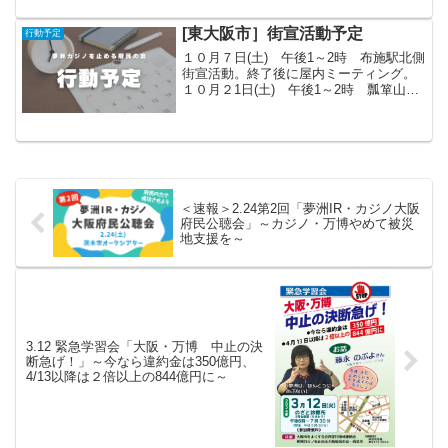
[東大阪市］街宣活動予定
行動予定
１０月７日(土) 午後1～2時 布施駅北側
街宣活動。終了後に屋内ミーティング。
１０月２1日(土) 午後1～2時 瓢箪山駅
アーケード内街宣活動。
＜速報＞2.24第2回「夢洲IR・カジノ大阪
府民公聴会」～カジノ・万博やめて被災
地支援を～
3.12 緊急学習会「大阪・万博 中止の決
断急げ！」～今なら違約金は350億円、
4/13以降は２倍以上の844億円に～