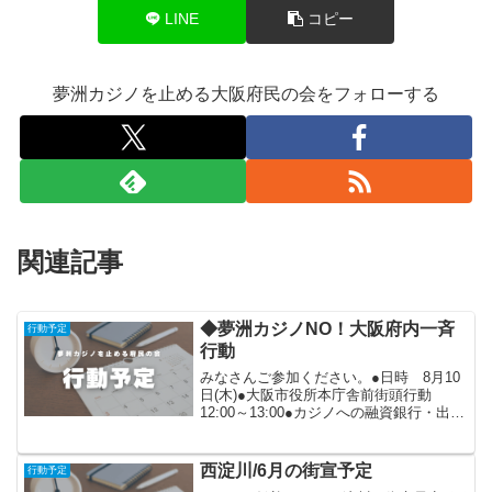
LINE
コピー
夢洲カジノを止める大阪府民の会をフォローする
関連記事
◆夢洲カジノNO！大阪府内一斉
行動予定
行動
みなさんご参加ください。●日時 8月10
日(木)●大阪市役所本庁舎前街頭行動
12:00～13:00●カジノへの融資銀行・出資
企業へ要請行動 ※
詳細はお問い合わせください。◆銀行は
カジノに私たちの預金を融資しないで！
西淀川/6月の街宣予定
行動予定
企業...