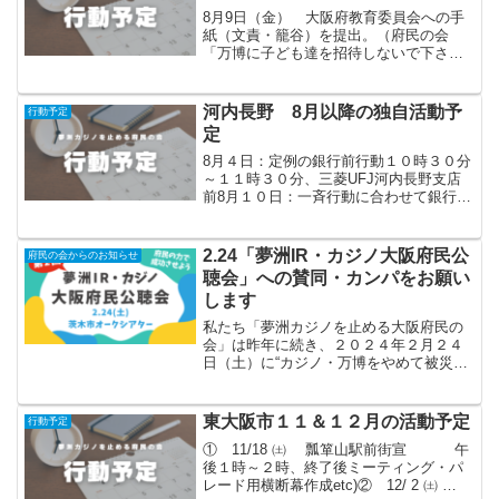
8月9日（金） 大阪府教育委員会への手
紙（文責・籠谷）を提出。（府民の会
「万博に子ども達を招待しないで下さ
い！」署名提出時） 9/29（日）「カジ
ノ・万博中止 被災地支援」御堂筋大パ
レード（呼びかけ「府民の会」）への参
河内長野 8月以降の独自活動予
行動予定
加。（予定）16:30...
定
8月４日：定例の銀行前行動１０時３０分
～１１時３０分、三菱UFJ河内長野支店
前8月１０日：一斉行動に合わせて銀行前
行動１０時３０分～１１時３０分、三菱
UFJ河内長野支店前これ以降に関して
は、猛暑が多少ましになるまでの間、銀
2.24「夢洲IR・カジノ大阪府民公
府民の会からのお知らせ
行前行動を実施する...
聴会」への賛同・カンパをお願い
します
私たち「夢洲カジノを止める大阪府民の
会」は昨年に続き、２０２４年２月２４
日（土）に“カジノ・万博をやめて被災地
支援を 第２回『夢洲ＩＲ・カジノ大阪
府民公聴会』”を開催することになりまし
た。（詳細はチラシをご覧ください)。ぜ
東大阪市１１＆１２月の活動予定
行動予定
ひ、この取り組みへ...
① 11/18 ㈯ 瓢箪山駅前街宣 午
後１時～２時、終了後ミーティング・パ
レード用横断幕作成etc)② 12/ 2 ㈯