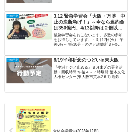
「万博もカジノも止めよう！東大阪市民
集会・パレード」 集会場所：中小
阪公園 13：00集会開始 14：00...
3.12 緊急学習会「大阪・万博 中
行動予定
止の決断急げ！」～今なら違約金
は350億円、4/13以降は２倍以上
の844億円に～
緊急学習会をおこないます。多数の参加
をお待ちしています。・3月12日(火) 午
後6時～7時30分・のざと診療所３F会議
室（ひまわり）・お話 藤永のぶよさ
ん・参加費：無料▼共催：夢洲カジノを
止める大阪府民の会・西淀川
8/19平和祈念のつどいin東大阪
行動予定
大阪市をよくする...
『夢洲カジノ止める』８月末〆の署名活
動・回収時間:午後４～７時場所:荒本文化
人権センター(東大阪市荒本2-6-1) 近鉄け
いはんな線荒本駅から南へ徒歩７分・駐
車場も無料＊平和祈念つどい終了後に、
広島と長崎からの平和の灯火のある平和
モニュメン...
全体会議報告(2023年12月)