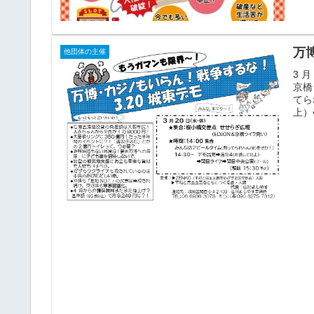
万
他団体の主催
3 
京橋
てら
上）