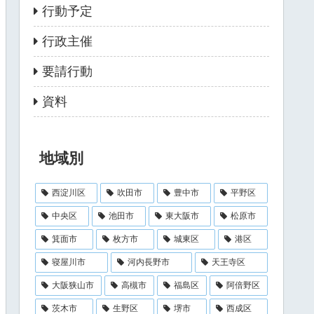
行動予定
行政主催
要請行動
資料
地域別
西淀川区
吹田市
豊中市
平野区
中央区
池田市
東大阪市
松原市
箕面市
枚方市
城東区
港区
寝屋川市
河内長野市
天王寺区
大阪狭山市
高槻市
福島区
阿倍野区
茨木市
生野区
堺市
西成区