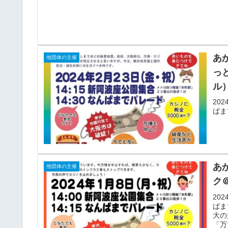
あ
他団体の主催
っ
ル
20
ばま
あ
他団体の主催
ク
20
ばま
大の
「万