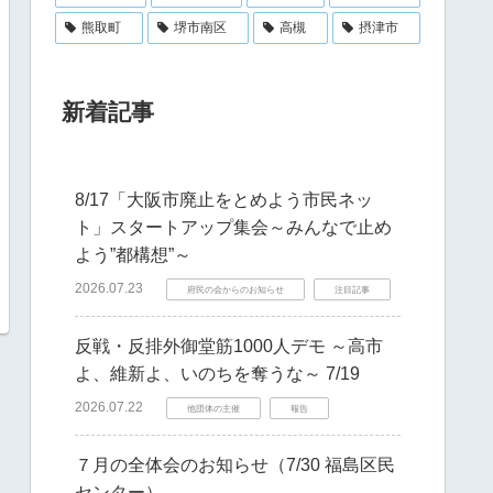
熊取町
堺市南区
高槻
摂津市
新着記事
8/17「大阪市廃止をとめよう市民ネッ
ト」スタートアップ集会～みんなで止め
よう”都構想”～
2026.07.23
府民の会からのお知らせ
注目記事
反戦・反排外御堂筋1000人デモ ～高市
よ、維新よ、いのちを奪うな～ 7/19
2026.07.22
他団体の主催
報告
７月の全体会のお知らせ（7/30 福島区民
センター）