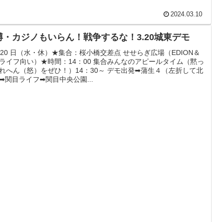
2024.03.10
博・カジノもいらん！戦争するな！3.20城東デモ
月 20 日（水・休）★集合：桜小橋交差点 せせらぎ広場（EDION＆
ライフ向い）★時間：14：00 集合みんなのアピールタイム（黙っ
れへん（怒）をぜひ！）14：30～ デモ出発➡蒲生４（左折して北
➡関目ライフ➡関目中央公園...