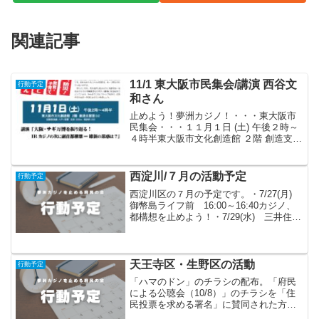
関連記事
11/1 東大阪市民集会/講演 西谷文
行動予定
和さん
止めよう！夢洲カジノ！・・・東大阪市
民集会・・・１１月１日 (土) 午後２時～
４時半東大阪市文化創造館 ２階 創造支援
室D２（ 近鉄奈良線 八戸ノ里駅 北約 ２
００ｍ 徒歩約 ５分）参加費 ５００円
（障がい者・学生は無料）会場は土足厳
西淀川/７月の活動予定
行動予定
禁 必...
西淀川区の７月の予定です。・7/27(月)
御幣島ライフ前 16:00～16:40カジノ、
都構想を止めよう！・7/29(水) 三井住友
銀行西野田支店前 11:00～11:40 銀
行はカジノに融資するな！ ＜福島区の
皆さんと共催＞ 雨天中止...
天王寺区・生野区の活動
行動予定
「ハマのドン」のチラシの配布。「府民
による公聴会（10/8）」のチラシを「住
民投票を求める署名」に賛同された方々
に配布してお知らせする。