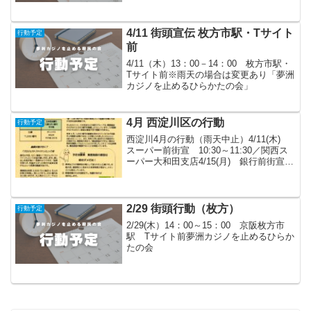
4/11 街頭宣伝 枚方市駅・Tサイト
行動予定
前
4/11（木）13：00－14：00 枚方市駅・
Tサイト前※雨天の場合は変更あり「夢洲
カジノを止めるひらかたの会」
4月 西淀川区の行動
行動予定
西淀川4月の行動（雨天中止）4/11(木)
スーパー前街宣 10:30～11:30／関西ス
ーパー大和田支店4/15(月) 銀行前街宣
10:30三菱UFJ銀行西野田支店→11:00三
井住友銀行野田支店 ＜福島区
と共催＞※どなたの参加...
2/29 街頭行動（枚方）
行動予定
2/29(木）14：00～15：00 京阪枚方市
駅 Tサイト前夢洲カジノを止めるひらか
たの会