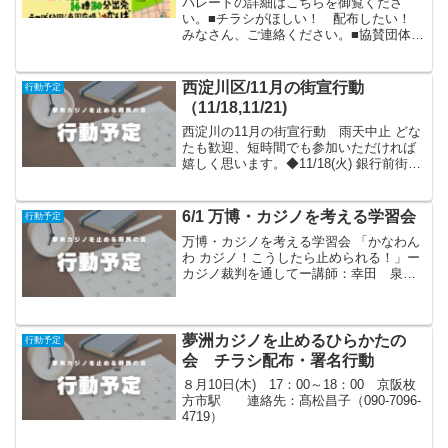
パレードの詳細はこちらを御覧くださ
い。■チラシがほしい！ 配布したい！
みなさん、ご連絡ください。■協賛団体募
集中！どしどしご連絡下さい。HPに掲載
します。協賛団体(１２月１３日現在 ３４
団体・労組)あいうえお順あかん！カジノ
西淀川区/11月の街宣行動
行動予定
女性アピール／...
（11/18,11/21)
西淀川の11月の街宣行動 雨天中止 どな
たも歓迎、短時間でも参加いただければ
嬉しく思います。◆11/18(火) 銀行前街
宣 三菱UFJ銀行野田支店前 10:30～
11:10（40分間）福島区の皆さんと共催
◆11/21(金) 塚本駅前街宣 ...
6/1 万博・カジノを考える学習会
行動予定
万博・カジノを考える学習会 「かなわん
わ カジノ！こうしたら止められる！」ー
カジノ裁判を通してー講師：幸田 泉さ
ん６月１日(日) 14:00～ クロスパズル
高槻５F主催：夢洲カジノを止める府民の
会・高槻
夢洲カジノを止めるひらかたの
行動予定
会 チラシ配布・署名行動
８月10日(木) 17：00～18：00 京阪枚
方市駅 連絡先：髙松昌子（090-7096-
4719）