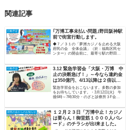
関連記事
｢万博工事未払い問題｣野田阪神駅
行動予定
前で街宣行動します。
◆７／３１の「夢洲カジノを止める大阪
府民の会 全体会議」（於：福島区民セ
ンター）の開会前に、最寄り駅の野田阪
神駅前（阪神・大阪メトロ）で万博未払
い問題のチラシまきとカンパ集めをしま
す。 ・日時： ７月３１日（木）１
3.12 緊急学習会「大阪・万博 中
行動予定
７：３０～１８：００ ・場...
止の決断急げ！」～今なら違約金
は350億円、4/13以降は２倍以上
の844億円に～
緊急学習会をおこないます。多数の参加
をお待ちしています。・3月12日(火) 午
後6時～7時30分・のざと診療所３F会議
室（ひまわり）・お話 藤永のぶよさ
ん・参加費：無料▼共催：夢洲カジノを
止める大阪府民の会・西淀川
１２月２３日「万博中止！カジノ
府民の会からのお知らせ
大阪市をよくする...
は要らん！御堂筋１０００人パレ
ード」のチラシが出l来ました。